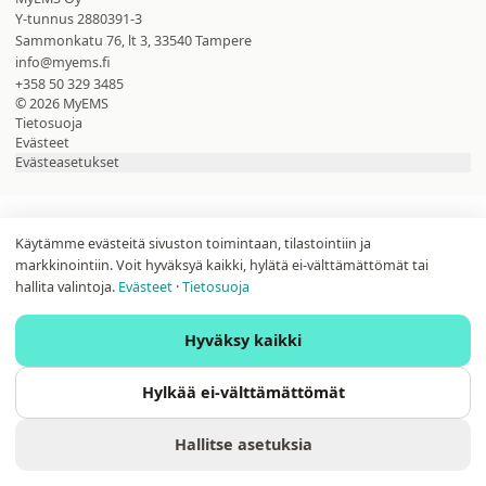
Y-tunnus
2880391-3
Sammonkatu 76, lt 3, 33540 Tampere
info@myems.fi
+358 50 329 3485
©
2026
MyEMS
Tietosuoja
Evästeet
Evästeasetukset
Käytämme evästeitä sivuston toimintaan, tilastointiin ja
markkinointiin. Voit hyväksyä kaikki, hylätä ei-välttämättömät tai
hallita valintoja.
Evästeet
·
Tietosuoja
Hyväksy kaikki
Hylkää ei-välttämättömät
Hallitse asetuksia